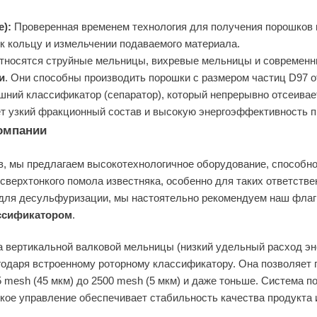
):
Проверенная временем технология для получения порошков 
к кольцу и измельчении подаваемого материала.
 относятся струйные мельницы, вихревые мельницы и современ
и
. Они способны производить порошки с размером частиц D97 о
шний классификатор (сепаратор), который непрерывно отсеивае
ет узкий фракционный состав и высокую энергоэффективность п
омпании
в, мы предлагаем высокотехнологичное оборудование, способн
 сверхтонкого помола известняка, особенно для таких ответстве
 для десульфуризации, мы настоятельно рекомендуем наш флаг
ассификатором
.
 вертикальной валковой мельницы (низкий удельный расход эне
годаря встроенному роторному классификатору. Она позволяет 
5 mesh (45 мкм) до 2500 mesh (5 мкм) и даже тоньше. Система 
ское управление обеспечивает стабильность качества продукта 