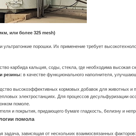
мкм, или более 325 mesh)
и ультратонкие порошки. Их применение требует высокотехноло
тво карбида кальция, соды, стекла, где необходима высокая ск
 и резины:
в качестве функционального наполнителя, улучшающ
дство высокоэффективных кормовых добавок для животных и пт
епловых электростанциях. Для процессов десульфуризации ос
тонком помоле.
теля и покрытия, придающего бумаге гладкость, белизну и непр
логии помола
я задача, зависящая от нескольких взаимосвязанных факторов