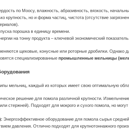
рдость по Моосу, влажность, абразивность, вязкость, начальны
ко крупность, но и форма частиц, чистота (отсутствие загрязн
ериалов).
уска порошка в единицу времени.
ергии на тонну продукта – ключевой экономический показатель
именяются щековые, конусные или роторные дробилки. Однако д
новятся специализированные
промышленные мельницы (мел
оборудования
ипы мельниц, каждый из которых имеет свою оптимальную обла
ческое решение для помола различной крупности. Измельчение 
ли стержней). Подходят для мокрого и сухого помола, но могу
:
Энергоэффективное оборудование для помола сырья средней
вием давления. Отлично подходят для крупнотоннажного произв