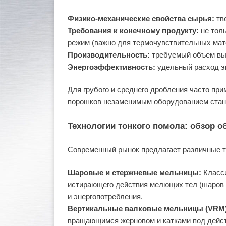
Физико-механические свойства сырья:
тве
Требования к конечному продукту:
не толь
режим (важно для термочувствительных мат
Производительность:
требуемый объем вып
Энергоэффективность:
удельный расход эн
Для грубого и среднего дробления часто пр
порошков незаменимым оборудованием ста
Технологии тонкого помола: обзор 
Современный рынок предлагает различные т
Шаровые и стержневые мельницы:
Класси
истирающего действия мелющих тел (шаров и
и энергопотребления.
Вертикальные валковые мельницы (VRM)
вращающимся жерновом и катками под дейст