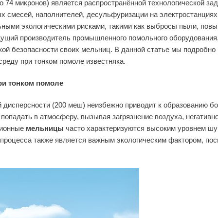
ло 74 микронов) является распространённой технологической за
х смесей, наполнителей, десульфуризации на электростанциях 
ьными экологическими рисками, такими как выбросы пыли, пов
едущий производитель промышленного помольного оборудования,
ской безопасности своих мельниц. В данной статье мы подробно
реду при тонком помоле известняка.
ри тонком помоле
й дисперсности (200 меш) неизбежно приводит к образованию б
 попадать в атмосферу, вызывая загрязнение воздуха, негативно
иционные
мельницы
часто характеризуются высоким уровнем шу
 процесса также является важным экологическим фактором, пос