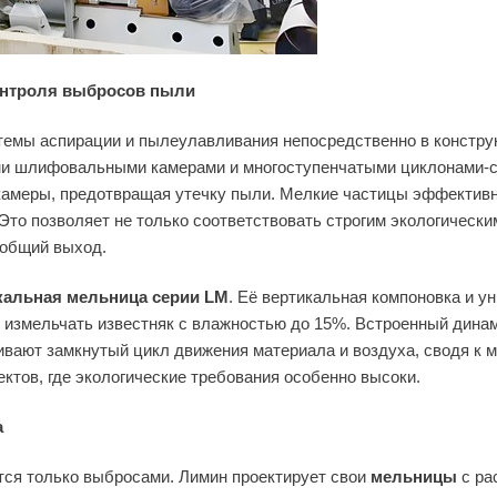
онтроля выбросов пыли
темы аспирации и пылеулавливания непосредственно в констру
 шлифовальными камерами и многоступенчатыми циклонами-с
 камеры, предотвращая утечку пыли. Мелкие частицы эффекти
то позволяет не только соответствовать строгим экологически
 общий выход.
кальная мельница серии LM
. Её вертикальная компоновка и у
 измельчать известняк с влажностью до 15%. Встроенный дина
ивают замкнутый цикл движения материала и воздуха, сводя к 
тов, где экологические требования особенно высоки.
а
тся только выбросами. Лимин проектирует свои
мельницы
с ра