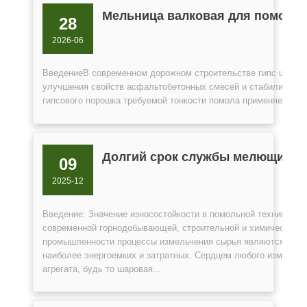
Мельница валковая для помола 
28
2026-06
ВведениеВ современном дорожном строительстве гипс широко
улучшения свойств асфальтобетонных смесей и стабилизации 
гипсового порошка требуемой тонкости помола применяется с
Долгий срок службы мелющих д
09
2025-12
Введение: Значение износостойкости в помольной технике В
современной горнодобывающей, строительной и химической
промышленности процессы измельчения сырья являются одни
наиболее энергоемких и затратных. Сердцем любого измельчи
агрегата, будь то шаровая...