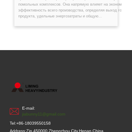
помольных комплексов. Она напрямую влияет на экономичес
эффективность всего производства, определяя выход готовог
продукта, удельные энергозатраты и общую...
E-mail:
jiabunny11@gmail.com
Tel:+86-18039550158
Address:Zip 450000,Zhengzhou City,Henan,China