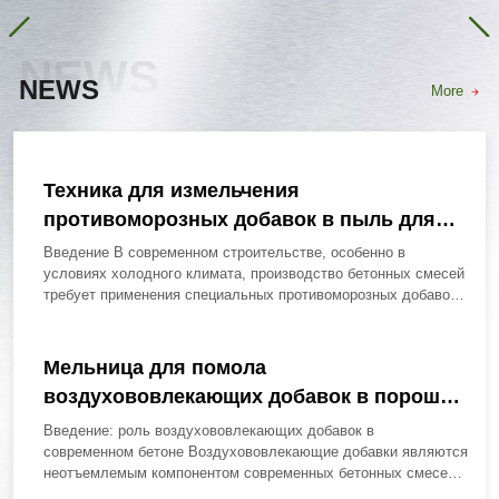
NEWS
NEWS
More
Техника для измельчения
противоморозных добавок в пыль для
бетонных смесей
Введение В современном строительстве, особенно в
условиях холодного климата, производство бетонных смесей
требует применения специальных противоморозных добавок,
которые позволяют проводить...
Мельница для помола
воздухововлекающих добавок в порошок
для бетона
Введение: роль воздухововлекающих добавок в
современном бетоне Воздухововлекающие добавки являются
неотъемлемым компонентом современных бетонных смесей,
предназначенных для эксплуатации в условиях...