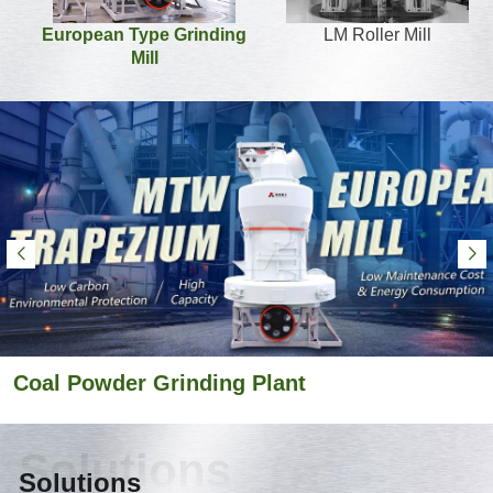
European Type Grinding
LM Roller Mill
Mill
Coal Powder Grinding Plant
Solutions
Solutions