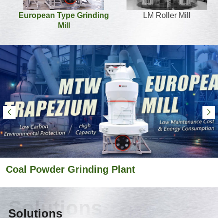
European Type Grinding
LM Roller Mill
Mill
Coal Powder Grinding Plant
Solutions
Solutions