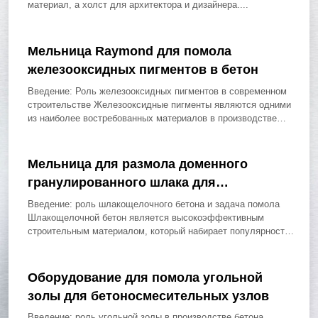
материал, а холст для архитектора и дизайнера....
Мельница Raymond для помола
железооксидных пигментов в бетон
Введение: Роль железооксидных пигментов в современном
строительстве Железооксидные пигменты являются одними
из наиболее востребованных материалов в производстве
бетона и строительных...
Мельница для размола доменного
гранулированного шлака для
шлакощелочного бетона
Введение: роль шлакощелочного бетона и задача помола
Шлакощелочной бетон является высокоэффективным
строительным материалом, который набирает популярность
благодаря своей экологичности, прочности...
Оборудование для помола угольной
золы для бетоносмесительных узлов
Введение: роль угольной золы в производстве бетона