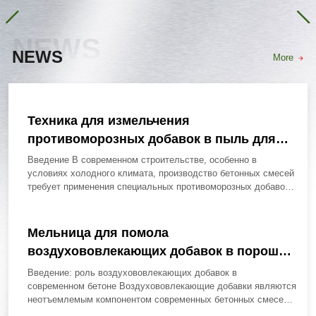
NEWS
NEWS
More
Техника для измельчения
противоморозных добавок в пыль для
бетонных смесей
Введение В современном строительстве, особенно в
условиях холодного климата, производство бетонных смесей
требует применения специальных противоморозных добавок,
которые позволяют проводить...
Мельница для помола
воздухововлекающих добавок в порошок
для бетона
Введение: роль воздухововлекающих добавок в
современном бетоне Воздухововлекающие добавки являются
неотъемлемым компонентом современных бетонных смесей,
предназначенных для эксплуатации в условиях...